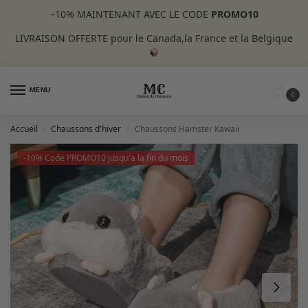
–10%
MAINTENANT AVEC LE CODE
PROMO10
LIVRAISON OFFERTE pour le Canada,la France et la Belgique
MENU
0
Accueil
Chaussons d'hiver
Chaussons Hamster Kawaii
/
/
-10% Code PROMO10 jusqu'a la fin du mois