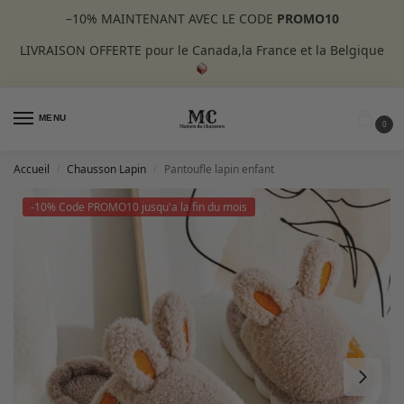
–10%
MAINTENANT AVEC LE CODE
PROMO10
LIVRAISON OFFERTE pour le Canada,la France et la Belgique
MENU
0
Accueil
Chausson Lapin
Pantoufle lapin enfant
/
/
-10% Code PROMO10 jusqu'a la fin du mois