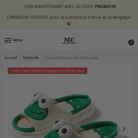
–10%
MAINTENANT AVEC LE CODE
PROMO10
LIVRAISON OFFERTE pour le Canada,la France et la Belgique
MENU
0
Accueil
Pantoufle
Claquette Pantoufle Grenouille
/
/
-10% Code PROMO10 jusqu'a la fin du mois