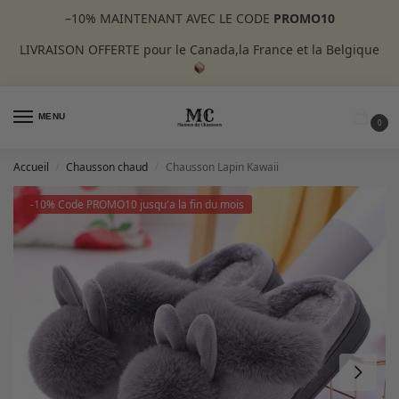
–10%
MAINTENANT AVEC LE CODE
PROMO10
LIVRAISON OFFERTE pour le Canada,la France et la Belgique
MENU
0
Accueil
Chausson chaud
Chausson Lapin Kawaii
/
/
-10% Code PROMO10 jusqu'a la fin du mois