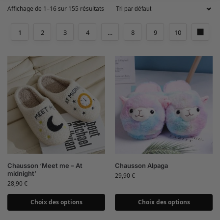
Affichage de 1–16 sur 155 résultats
1
2
3
4
…
8
9
10
Chausson ‘Meet me – At
Chausson Alpaga
midnight’
29,90
€
28,90
€
Choix des options
Choix des options