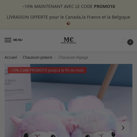
–10%
MAINTENANT AVEC LE CODE
PROMO10
LIVRAISON OFFERTE pour le Canada,la France et la Belgique
MENU
0
Accueil
Chausson polaire
Chausson Alpaga
/
/
-10% Code PROMO10 jusqu'a la fin du mois