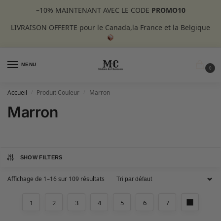
–10%
MAINTENANT AVEC LE CODE
PROMO10
LIVRAISON OFFERTE pour le Canada,la France et la Belgique
MENU
0
Accueil
Produit Couleur
Marron
/
/
Marron
SHOW FILTERS
Affichage de 1–16 sur 109 résultats
1
2
3
4
5
6
7