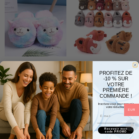
Chausson Alpaga
Chausson animaux bébé
29,90
€
26,90
€
PROFITEZ DE
-10 % SUR
Choix des options
Choix des options
VOTRE
PREMIÈRE
COMMANDE !
Inscrivez-vous pour recevoir
votre réduction.
EUR
Recevoir mon
code PROMO