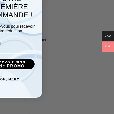
EMIÈRE
MANDE !
z-vous pour recevoir
tre réduction.
CAD
US Homme
4–5
EUR
6–7
7.5–8.5
cevoir mon
9–10
de PROMO
10.5–11.5
ON, MERCI
confort.