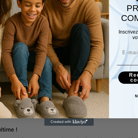
 contre un mur.
PR
us long.
COM
trait (en cm).
Inscrive
vo
Pointure EU
US Femme
36–37
5.5–6.5
38–39
7–8
40–41
8.5–9.5
Re
42–43
10–11
co
44–45
11.5–12.5
N
ussettes épaisses ? Prenez la taille au-dessus pour plus de 
ltime !