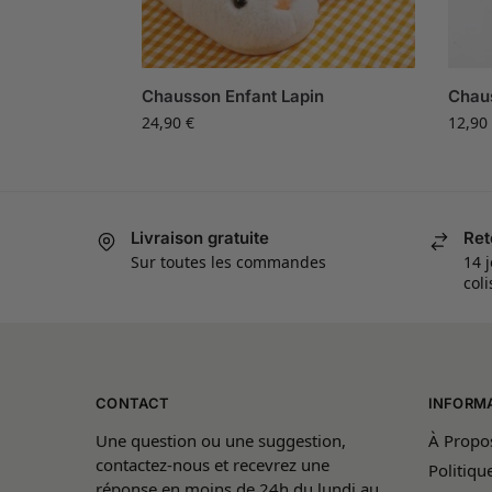
Chausson Enfant Lapin
Chau
24,90
€
12,90
Livraison gratuite
Ret
Sur toutes les commandes
14 j
col
CONTACT
INFORM
Une question ou une suggestion,
À Propo
contactez-nous et recevrez une
Politiqu
réponse en moins de 24h du lundi au