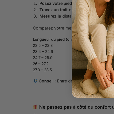
Posez votre pied
sur une feuille, talon
Tracez un trait
devant votre orteil le pl
Mesurez
la distance entre le mur et le 
Comparez votre mesure avec ce tableau :
Longueur du pied (cm)
22.5 – 23.3
23.4 – 24.6
24.7 – 25.9
26 – 27.2
27.3 – 28.5
Conseil :
Entre deux tailles ou avec cha
Ne passez pas à côté du confort u