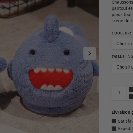
Chaussons
pantoufles
pieds tout
scène de co
COULEUR
:
No
TAILLE
:
Livraison 
Satisf
Expédit