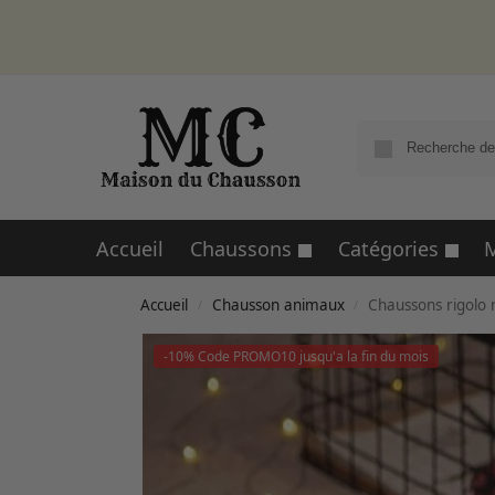
Accueil
Chaussons
Catégories
M
Accueil
Chausson animaux
Chaussons rigolo 
/
/
-10% Code PROMO10 jusqu'a la fin du mois