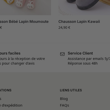
sson Bébé Lapin Moumoute
Chausson Lapin Kawaii
€
24,90
€
ours faciles
Service Client
ours à la réception de votre
Assistance par emails 5j/
is pour changer d'avis
Réponse sous 48h
ATIONS
LIENS UTILES
s
Blog
e d’expédition
FAQs