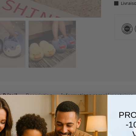
Livrais
 Détail
Description
Informations complémentaires
PRO
e pointure pour vos chaussons ?
-1
 simples :