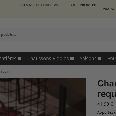
–10%
MAINTENANT AVEC LE CODE
PROMO10
LIVRAISO
R
atières
Chaussons Rigolos
Saisons
Ent
requin
Chau
requ
41,90
€
Apportez u