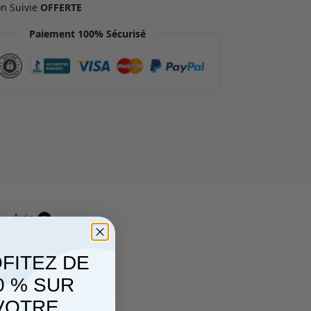
on Suivie
OFFERTE
Paiement 100% Sécurisé
Avis
0
FITEZ DE
0 % SUR
VOTRE