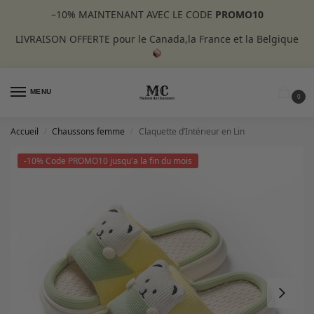
–10%
MAINTENANT AVEC LE CODE
PROMO10
LIVRAISON OFFERTE pour le Canada,la France et la Belgique
MENU
0
Accueil
Chaussons femme
Claquette d’Intérieur en Lin
/
/
-10% Code PROMO10 jusqu'a la fin du mois