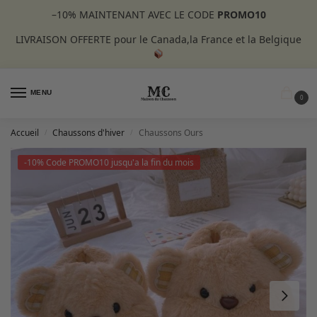
–10%
MAINTENANT AVEC LE CODE
PROMO10
LIVRAISON OFFERTE pour le Canada,la France et la Belgique
MENU
0
Accueil
Chaussons d'hiver
Chaussons Ours
/
/
-10% Code PROMO10 jusqu'a la fin du mois