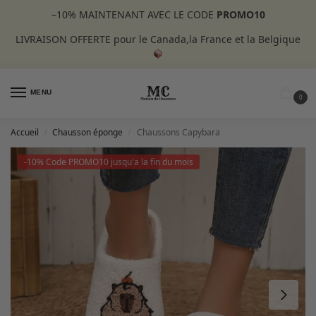
–10%
MAINTENANT AVEC LE CODE
PROMO10
LIVRAISON OFFERTE pour le Canada,la France et la Belgique
MENU
0
Accueil
Chausson éponge
Chaussons Capybara
/
/
-10% Code PROMO10 jusqu'a la fin du mois