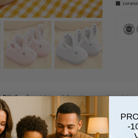
Livrais
 Détail
Description
Informations complémentaires
PRO
e pointure pour vos chaussons ?
-1
 simples :