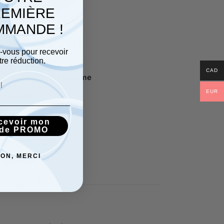
EMIÈRE
MANDE !
z-vous pour recevoir
tre réduction.
CAD
US Homme
4–5
EUR
6–7
7.5–8.5
cevoir mon
9–10
de PROMO
10.5–11.5
ON, MERCI
confort.