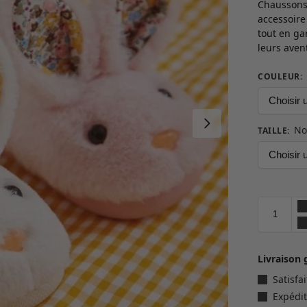
Chaussons
accessoire
tout en ga
leurs aven
COULEUR
:
No
TAILLE
:
Livraison 
Satisf
Expédit