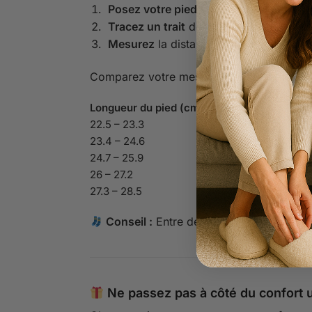
Posez votre pied
sur une feuille, talon
Tracez un trait
devant votre orteil le pl
Mesurez
la distance entre le mur et le 
Comparez votre mesure avec ce tableau :
Longueur du pied (cm)
22.5 – 23.3
23.4 – 24.6
24.7 – 25.9
26 – 27.2
27.3 – 28.5
Conseil :
Entre deux tailles ou avec cha
Ne passez pas à côté du confort u