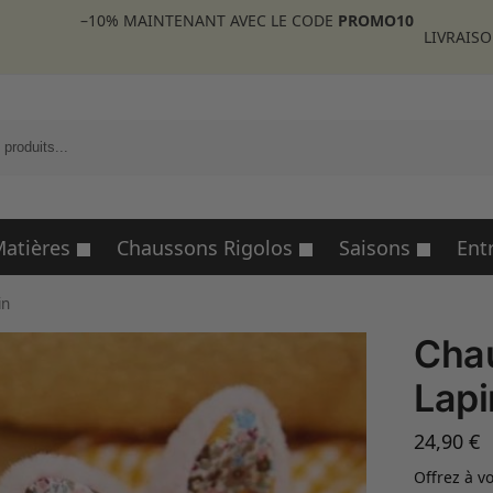
–10%
MAINTENANT AVEC LE CODE
PROMO10
LIVRAISO
R
atières
Chaussons Rigolos
Saisons
Ent
in
Cha
Lapi
24,90
€
Offrez à v