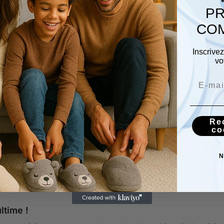
 contre un mur.
PR
us long.
COM
trait (en cm).
Inscrive
vo
Pointure EU
US Femme
36–37
5.5–6.5
38–39
7–8
40–41
8.5–9.5
Re
42–43
10–11
co
44–45
11.5–12.5
N
ussettes épaisses ? Prenez la taille au-dessus pour plus de 
ltime !