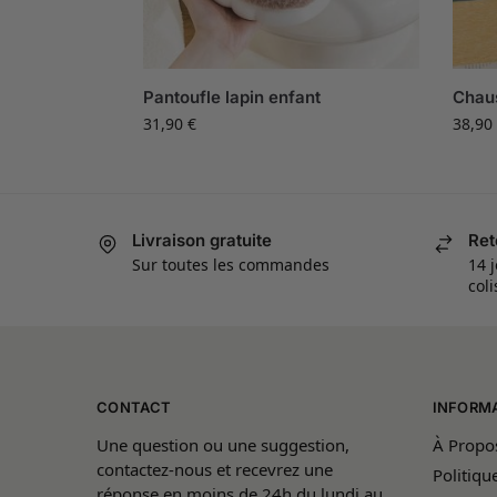
Pantoufle lapin enfant
Chau
31,90
€
38,90
Livraison gratuite
Ret
Sur toutes les commandes
14 j
col
CONTACT
INFORM
Une question ou une suggestion,
À Propo
contactez-nous et recevrez une
Politiqu
réponse en moins de 24h du lundi au