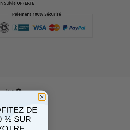
on Suivie
OFFERTE
Paiement 100% Sécurisé
Avis
0
FITEZ DE
0 % SUR
VOTRE