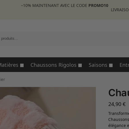
–10%
MAINTENANT AVEC LE CODE
PROMO10
LIVRAISO
R
atières
Chaussons Rigolos
Saisons
Ent
ier
Cha
24,90
€
Transforme
Chaussons 
élégance e