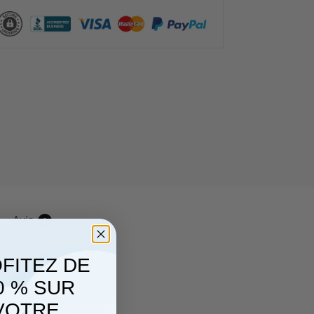
Avis
0
FITEZ DE
0 % SUR
VOTRE