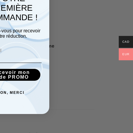
EMIÈRE
MANDE !
z-vous pour recevoir
tre réduction.
CAD
US Homme
4–5
EUR
6–7
7.5–8.5
cevoir mon
9–10
de PROMO
10.5–11.5
ON, MERCI
confort.