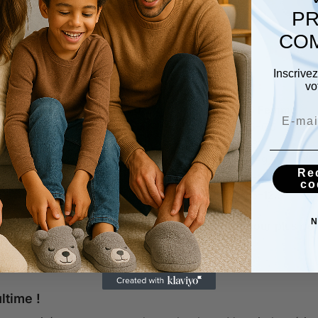
 contre un mur.
PR
us long.
COM
trait (en cm).
Inscrive
vo
Pointure EU
US Femme
36–37
5.5–6.5
38–39
7–8
40–41
8.5–9.5
Re
42–43
10–11
co
44–45
11.5–12.5
N
ussettes épaisses ? Prenez la taille au-dessus pour plus de 
ltime !