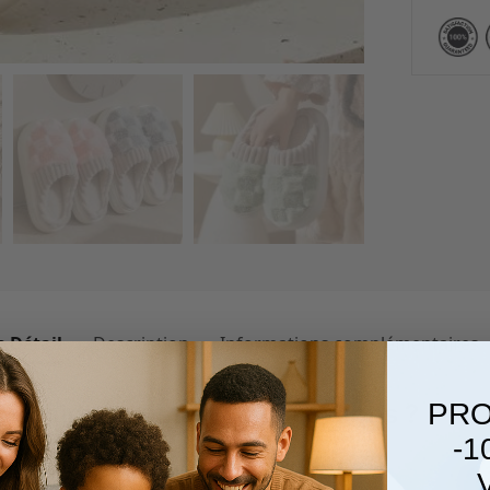
 Détail
Description
Informations complémentaires
PRO
e pointure pour vos chaussons ?
-1
 simples :