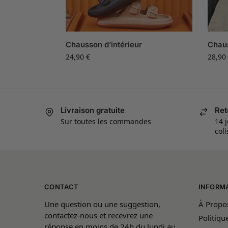
Chausson d’intérieur
Chaus
24,90
€
28,90
Livraison gratuite
Ret
Sur toutes les commandes
14 j
col
CONTACT
INFORM
Une question ou une suggestion,
À Propo
contactez-nous et recevrez une
Politiqu
réponse en moins de 24h du lundi au