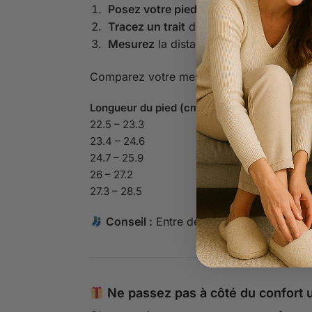
Posez votre pied
sur une feuille, talon
Tracez un trait
devant votre orteil le pl
Mesurez
la distance entre le mur et le 
Comparez votre mesure avec ce tableau :
Longueur du pied (cm)
22.5 – 23.3
23.4 – 24.6
24.7 – 25.9
26 – 27.2
27.3 – 28.5
Conseil :
Entre deux tailles ou avec cha
Ne passez pas à côté du confort u