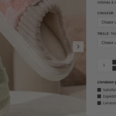
intimes à 
COULEUR
:
No
TAILLE
:
Livraison 
Satisf
Expédit
Livrais