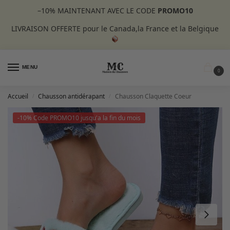
–10%
MAINTENANT AVEC LE CODE
PROMO10
LIVRAISON OFFERTE pour le Canada,la France et la Belgique
MENU
0
Accueil
Chausson antidérapant
Chausson Claquette Coeur
/
/
-10% Code PROMO10 jusqu'a la fin du mois