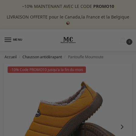
–10%
MAINTENANT AVEC LE CODE
PROMO10
LIVRAISON OFFERTE pour le Canada,la France et la Belgique
MENU
0
Accueil
Chausson antidérapant
Pantoufle Moumoute
/
/
-10% Code PROMO10 jusqu'a la fin du mois