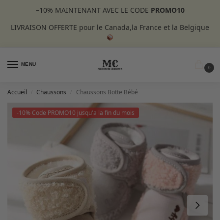
–10%
MAINTENANT AVEC LE CODE
PROMO10
LIVRAISON OFFERTE pour le Canada,la France et la Belgique
MENU
0
Accueil
Chaussons
Chaussons Botte Bébé
/
/
-10% Code PROMO10 jusqu'a la fin du mois