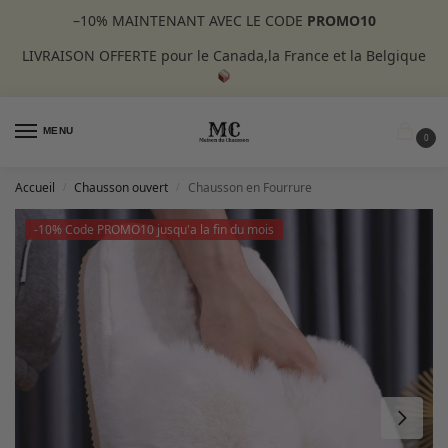
–10%
MAINTENANT AVEC LE CODE
PROMO10
LIVRAISON OFFERTE pour le Canada,la France et la Belgique
MENU
0
Accueil
Chausson ouvert
Chausson en Fourrure
/
/
-10% Code PROMO10 jusqu'a la fin du mois